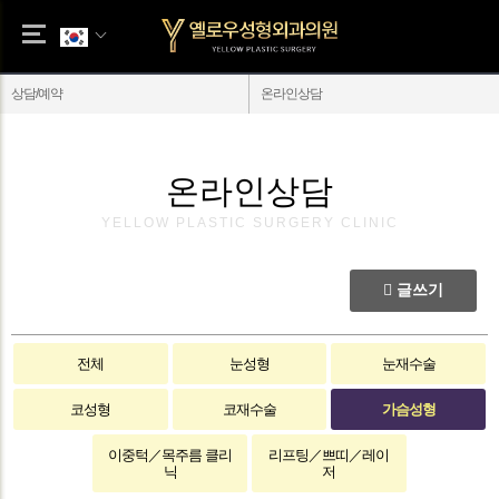
상담/예약
온라인상담
온라인상담
YELLOW PLASTIC SURGERY CLINIC
글쓰기
전체
눈성형
눈재수술
코성형
코재수술
가슴성형
이중턱／목주름 클리
리프팅／쁘띠／레이
닉
저